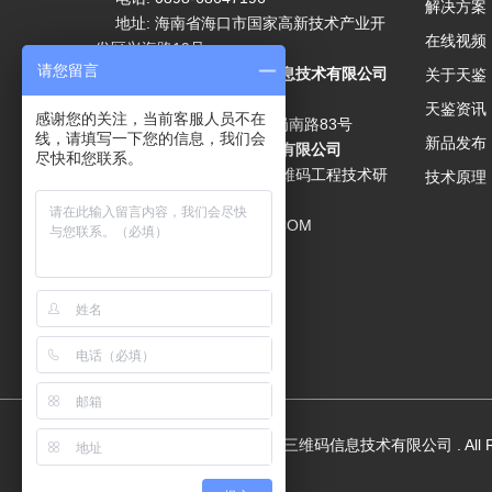
解决方案
地址: 海南省海口市国家高新技术产业开
在线视频
发区兴海路19号
请您留言
分公司：广州天鉴三维码信息技术有限公司
关于天鉴
电话:
020-89636067
天鉴资讯
感谢您的关注，当前客服人员不在
地址: 广州市海珠区燕子岗南路83号
线，请填写一下您的信息，我们会
新品发布
成都天鉴三维码信息技术有限公司
尽快和您联系。
技术研究院：海南省天鉴三维码工程技术研
技术原理
究院
邮箱:
LF@CHINA315NET.COM
网站访问量：
407861817
Copyright © 2020
广州天鉴三维码信息技术有限公司
. All
粤ICP备19135782号-1