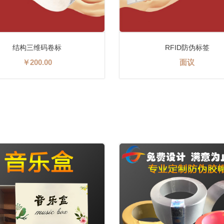
RFID防伪标签
烫金三维码卷标
面议
￥210.00