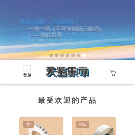
国家标准：
一物一码（不可复制的三维码）
商品“刷脸”，告别假货！
GB/T37470-2019 《结构三维码防伪技术
告别假货，从入口开始-结构三维码
—— 物联世界
海南省天鉴三维码工程技术研究院
2020年冬奥会技术服务入选企业
2021年荣获海南省专利金奖
The structural 3D code makes all commodities have
条件》
a "face" to brush, keep the authentic products, say goodbye
Provide a security entrance - Structural 3D Code
One Thing One Code (Non-replicable 3d Code)
to fake!
GB/T37470-2019 "Structural 3D Code Anti-forgery
- Material World
Technical Conditions"
菜单
最受欢迎的产品
赞!
科技