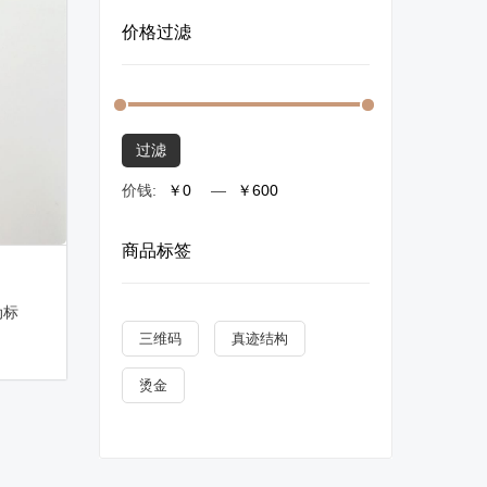
价格过滤
过滤
价钱:
—
商品标签
伪标
三维码
真迹结构
烫金