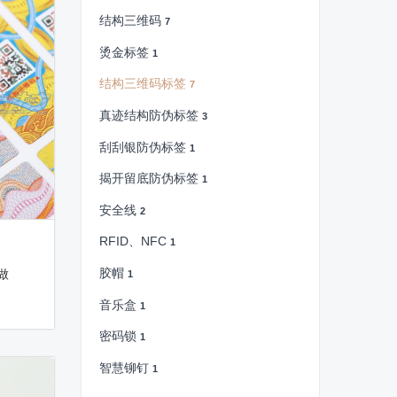
结构三维码
7
烫金标签
1
结构三维码标签
7
真迹结构防伪标签
3
刮刮银防伪标签
1
揭开留底防伪标签
1
安全线
2
RFID、NFC
1
胶帽
做
1
音乐盒
1
密码锁
1
智慧铆钉
1