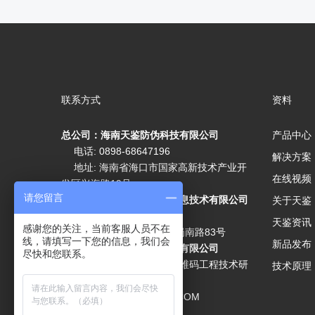
联系方式
资料
总公司：海南天鉴防伪科技有限公司
产品中心
电话: 0898-68647196
解决方案
地址: 海南省海口市国家高新技术产业开
在线视频
发区兴海路19号
请您留言
分公司：广州天鉴三维码信息技术有限公司
关于天鉴
电话:
020-89636067
天鉴资讯
感谢您的关注，当前客服人员不在
地址: 广州市海珠区燕子岗南路83号
线，请填写一下您的信息，我们会
新品发布
成都天鉴三维码信息技术有限公司
尽快和您联系。
技术研究院：海南省天鉴三维码工程技术研
技术原理
究院
邮箱:
LF@CHINA315NET.COM